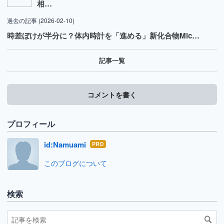
相…
過去の記事
(2026-02-10)
時差ぼけが半分に？体内時計を「進める」新化合物Mic…
記事一覧
コメントを書く
プロフィール
id:Namuami
はて
なブ
このブログについて
ログ
Pro
検索