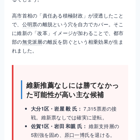
高市
首相の「責任ある積極財政」が浸透したこと
で、
公明票
の離脱という穴を自力でカバー。そこ
に維新の「改革」イメージが加わることで、都市
部の
無党派層
の離反を防ぐという相乗効果が生ま
れました。
維新推薦なしには勝てなかっ
た可能性が高い主な候補
大分1区・岩屋 毅 氏：
7,315票差の接
戦。維新票なしでは確実に逆転。
佐賀1区・岩田 和親 氏：
維新支持層の
5割強を固め、
原口一博
氏を退ける。