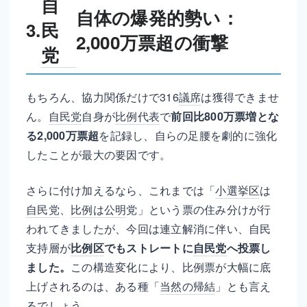
自
自体の爆発的勢い：
民
3.
2,000万票超の衝撃
党
もちろん、協力関係だけで316
議席
は獲得できませ
ん。
自民党
自身が
比例代表
で
前回比800万票増とな
る2,000万票超
を記録し、自らの足腰を劇的に強化
したことが最大の要因です。
さらに付け加えるなら、これまでは「
小選挙区
は
自民党
、
比例は公明
党」という票の住み分けが行
われてきましたが、今回は連立解消に伴い、自民
支持層が
比例区
でもストレートに
自民党
へ投票し
ました。
この構造変化により、比例票が大幅に底
上げされるのは、ある種「
当然の帰結
」とも言え
るでしょう。