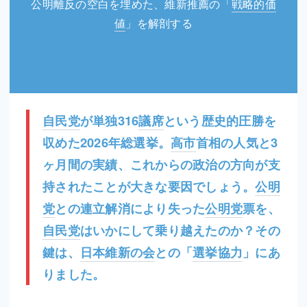
公明離反の空白を埋めた、維新推薦の「
戦略的価
値
」を解剖する
自民党
が単独316
議席
という歴史的圧勝を
収めた2026年総選挙。
高市
首相の人気と3
ヶ月間の実績、これからの政治の方向が支
持されたことが大きな要因でしょう。
公明
党
との連立解消により失った
公明党
票を、
自民党
はいかにして乗り越えたのか？その
鍵は、
日本維新の会
との「
選挙協力
」にあ
りました。