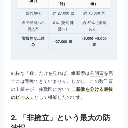
項目
計）
値）
票の規模
約 27,000 票
約 10,000 票
自民候補への
0%（敵対陣
約 50%（推薦
流入
率
営へ）
あり）
実質的な上積
+5,000〜8,000
-27,000 票
み
票
純粋な「数」だけを見れば、維新票は
公明票
を完
全には置換できていません。しかし、この数千票
の上積みが、接戦区において
「勝敗を分ける最後
のピース」
として機能したのです。
2. 「非擁立」という最大の防
波堤