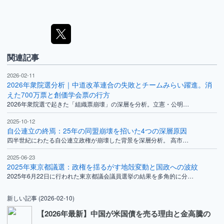
関連記事
2026-02-11
2026年衆院選分析｜中道改革連合の失敗とチームみらい躍進。消
えた700万票と創価学会票の行方
2026年衆院選で起きた「組織票崩壊」の深層を分析。立憲・公明…
2025-10-12
自公連立の終焉：25年の同盟崩壊を招いた4つの深層原因
四半世紀にわたる自公連立政権が崩壊した背景を深層分析。 高市…
2025-06-23
2025年東京都議選：政権を揺るがす地殻変動と国政への波紋
2025年6月22日に行われた東京都議会議員選挙の結果を多角的に分…
新しい記事
(2026-02-10)
【2026年最新】中国が米国債を売る理由と金高騰の