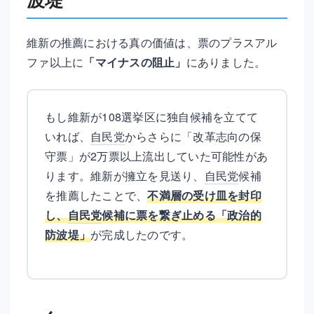
維新の推薦における真の価値は、票のプラスアル
ファ以上に
「マイナスの阻止」
にありました。
もし維新が108選挙区に独自候補を立てて
いれば、
自民党
からさらに「改革志向の保
守票」が2万票以上流出していた可能性があ
ります。維新が擁立を見送り、
自民党
候補
を推薦したことで、
不満層の受け皿を封印
し、
自民党
候補に票を繋ぎ止める「政治的
防波堤」
が完成したのです。