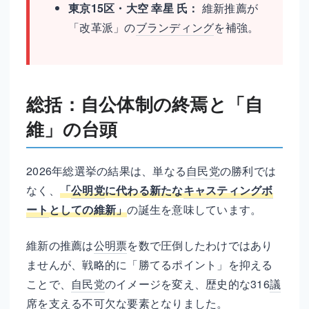
東京15区・大空 幸星 氏：
維新推薦が
「改革派」の
ブランディング
を補強。
総括：自公体制の終焉と「自
維」の台頭
2026年総選挙の結果は、単なる
自民党
の勝利では
なく、
「
公明党
に代わる新たな
キャスティングボ
ート
としての維新」
の誕生を意味しています。
維新の推薦は
公明票
を数で圧倒したわけではあり
ませんが、戦略的に「勝てるポイント」を抑える
ことで、
自民党
のイメージを変え、歴史的な316
議
席
を支える不可欠な要素となりました。