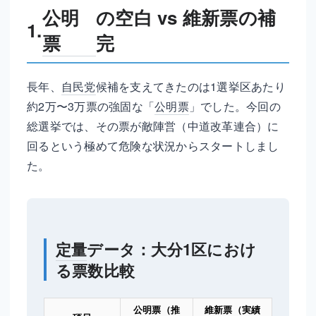
公明
の空白 vs 維新票の補
1.
票
完
長年、
自民党
候補を支えてきたのは1選挙区あたり
約2万〜3万票の強固な「
公明票
」でした。今回の
総選挙では、その票が敵陣営（中道改革連合）に
回るという極めて危険な状況からスタートしまし
た。
定量
データ：大分1区におけ
る票数比較
公明票
（推
維新票（実績