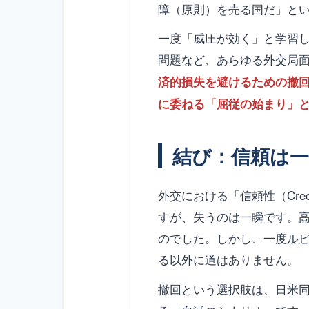
障（原則）を売る国だ」と
一度「威圧が効く」と学習
問題など、あらゆる外交局
済的損失を避けるための撤
に委ねる「屈従の始まり」
結び：信頼は
外交における「信頼性（Cred
すが、失うのは一瞬です。
のでした。しかし、一度
ル
る以外に道はありません。
撤回という選択肢は、日米