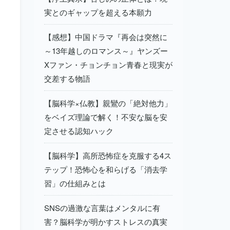
実とのギャップを超える本願力
【感想】中国ドラマ『再会は突然に
～13年越しのロマンス～』ヤンズー
Xファン・チョンチョン青春と現実が
交差する物語
【脳科学×仏教】親鸞の「絶対他力」
をベイズ理論で解く！不安な脳を安
定させる認知ハック
【脳科学】高所恐怖症を克服する4ス
テップ！恐怖心を和らげる「消去学
習」の仕組みとは
SNSの過激な言葉はメンタルに有
害？脳科学が明かすストレスの真実