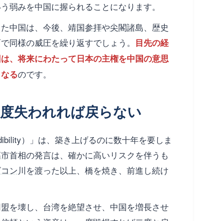
いう弱みを中国に握られることになります。
した中国は、今後、
靖国参拝
や
尖閣諸島
、歴史
面で同様の威圧を繰り返すでしょう。
目先の経
回は、将来にわたって日本の主権を中国の意思
のです。
となる
一度失われれば戻らない
ibility）」は、築き上げるのに数十年を要しま
高市
首相の発言は、確かに高いリスクを伴うも
ビコン
川を渡った以上、橋を焼き、前進し続け
同盟を壊し、台湾を絶望させ、中国を増長させ