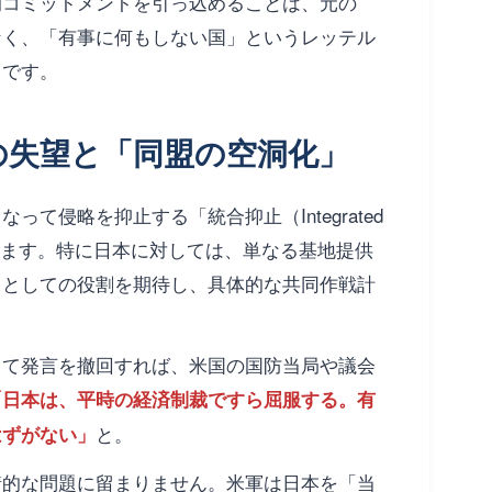
的コミットメントを引っ込めることは、元の
なく、「有事に何もしない国」というレッテル
らです。
ンの失望と「同盟の空洞化」
て侵略を抑止する「統合抑止（Integrated
進しています。特に日本に対しては、単なる基地提供
」としての役割を期待し、具体的な共同作戦計
して発言を撤回すれば、米国の国防当局や議会
「日本は、平時の
経済制裁
ですら屈服する。有
と。
はずがない」
情的な問題に留まりません。米軍は日本を「当