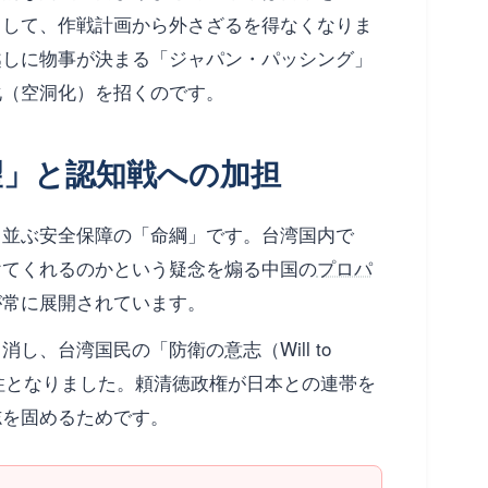
として、作戦計画から外さざるを得なくなりま
越しに物事が決まる「ジャパン・パッシング」
化（空洞化）を招くのです。
絶望」と認知戦への加担
と並ぶ安全保障の「命綱」です。台湾国内で
けてくれるのかという疑念を煽る中国の
プロパ
が常に展開されています。
し、台湾国民の「防衛の意志（Will to
な支柱となりました。頼清徳政権が日本との連帯を
志を固めるためです。