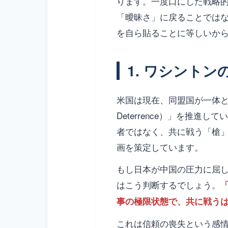
ります。一度口にした戦略
「曖昧さ」に戻ることでは
を自ら貼ることに等しいか
1. ワシント
米国は現在、同盟国が一体となっ
Deterrence）」を推
者ではなく、共に戦う「槍
画を策定しています。
もし日本が中国の圧力に屈
はこう判断するでしょう。
事の極限状態で、共に戦う
これは信頼の喪失という感