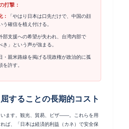
の打撃：
「やはり日本は口先だけで、中国の顔
化：
いう確信を植え付ける。
外部支援への希望が失われ、台湾内部で
べき」という声が強まる。
日
・親米路線を掲げる現政権が政治的に孤
頭を許す。
圧：屈することの長期的コスト
ています。観光、貿易、ビザ――。これらを用
すれば、「日本は
経済的利益
（カネ）で安全保