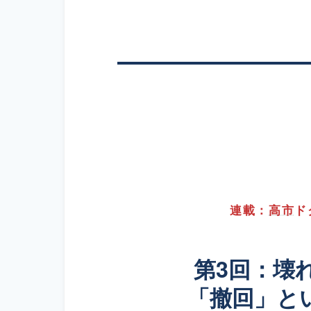
連載：
高市
ド
第3回：壊
「撤回」と