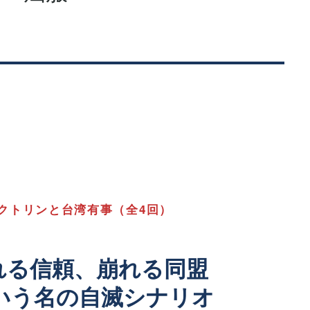
クトリンと台湾有事（全4回）
れる信頼、崩れる同盟
いう名の自滅シナリオ