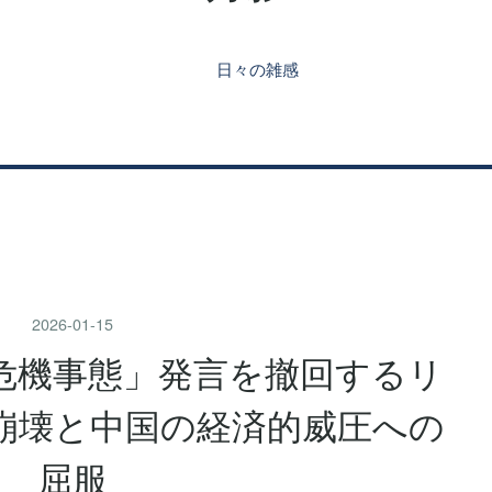
日々の雑感
2026
-
01
-
15
危機事態」発言を撤回するリ
崩壊と中国の経済的威圧への
屈服