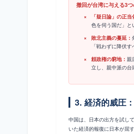
撤回が台湾に与える3つ
「疑日論」の正当
色を伺う国だ」と
敗北主義の蔓延：
「戦わずに降伏す
親
頼政
権の窮地：
立し、
親中派
の台
3. 経済的威
中国は、日本の出方を試し
いた経済的報復に日本が屈