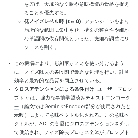
を広げ、大域的な文脈や意味構造の骨格を捉え
ることを優先する。
低ノイズレベル時
(t ≈ 0)
:
アテンションをより
局所的な範囲に集中させ、構文の整合性や細か
な単語間の依存関係といった、微細な調整にリ
ソースを割く。
この機構により、彫刻家がノミを使い分けるよう
に、ノイズ除去の各段階で最適な処理を行い、計算
効率と最終的な品質を両立させている。
クロスアテンションによる条件付け
:
ユーザープロン
プト
c
は、強力な事前学習済みテキスト
エンコーダ
ー
（論文では
Gemini
の
Encoder
部分が使用されたと
示唆）によって意味ベクトル化される。この意味ベ
クトルが、
ADT
の各層にクロスアテンションを介し
て供給され、ノイズ除去プロセス全体がプロンプト