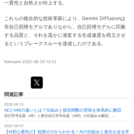
一貫性と自然さが向上する。
これらの複合的な技術革新により、
Gemini Diffusion
は
非
自己回帰モデル
でありながら、
自己回帰モデル
に匹敵
する品質と、それを遥かに凌駕する生成速度を両立させ
るというブレークスルーを達成したのである。
Namuami
2025-08-20 13:23
関連記事
2026-05-13
AEとVAEの違いとは？仕組みと損失関数の意味を体系的に解説
自己符号化器（AE）と変分自己符号化器（VAE）の仕組みを解説。…
2025-09-07
【AI初心者向け】知識ゼロからわかる！AIの仕組みと進化を辿る学