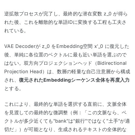
逆拡散プロセスが完了し、最終的な潜在変数
z_0
が得ら
れた後、これを離散的な単語
ID
に変換する工程も工夫さ
れている。
VAE Decoder
が
z_0
を
Embedding
空間
x'_0
に復元した
後、単純に各位置のベクトルに最も近い単語を選ぶので
はない。双方向プロジェクションヘッド（
Bidirectional
Projection Head
）は、数層の軽量な自己注意層から構成
され、
復元された
Embedding
シーケンス全体を再度入力
とする。
これにより、最終的な単語を選択する直前に、文脈全体
を見渡しての最終的な微調整（例：「この文脈なら、ベ
クトルが多少近くても
"bank"
は
"
銀行
"
ではなく
"
土手
"
が適
切だ」）が可能となり、生成されるテキストの全体的な