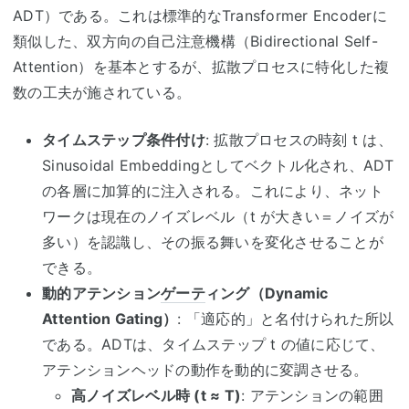
ADT
）
である。これは標準的な
Transformer Encoder
に
類似した、双方向の自己注意機構（
Bidirectional Self-
Attention
）を基本とするが、拡散プロセスに特化した複
数の工夫が施されている。
タイムステップ条件付け
:
拡散プロセスの時刻
t
は、
Sinusoidal Embedding
としてベクトル化され、
ADT
の各層に加算的に注入される。これにより、ネット
ワークは現在のノイズレベル（
t
が大きい＝ノイズが
多い）を認識し、その振る舞いを変化させることが
できる。
動的アテンション
ゲーテ
ィング（
Dynamic
Attention Gating
）
:
「適応的」と名付けられた所以
である。
ADT
は、タイムステップ
t
の値に応じて、
アテンションヘッドの動作を動的に変調させる。
高ノイズレベル時
(t ≈ T)
:
アテンションの範囲