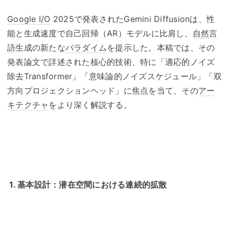
Google I/O
2025
で発表された
Gemini Diffusion
は、性
能と生成速度で自己回帰（
AR
）モデルに比肩し、
自然言
語
生成の新たな
パラダイム
を提示した。本稿では、その
発表論文で詳述された核心的技術、特に「適応的ノイズ
除去
Transformer
」「意味論的ノイズスケジュール」「双
方向プロジェクションヘッド」に焦点を当て、その
アー
キテクチャ
をより深く解説する。
1.
基本設計：潜在空間における連続的拡散